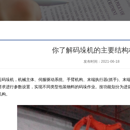
你了解码垛机的主要结构
发布时间：2021-06-18
运码垛机，机械主体、伺服驱动系统、手臂机构、末端执行器(抓手)、末
要求进行参数设置，实现不同类型包装物料的码垛作业。按功能划分为进
机构。