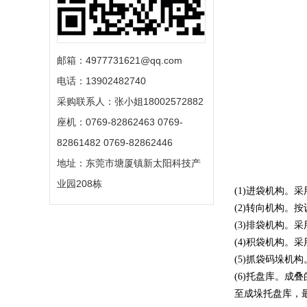
邮箱：4977731621@qq.com
电话：13902482740
采购联系人：张小姐18002572882
座机：0769-82862463 0769-
82861482 0769-82862446
地址：东莞市塘厦镇新太阳科技产
业园208栋
(1)进袋机构。
(2)转向机构。
(3)排袋机构。
(4)积袋机构。
(5)抓袋码垛机
(6)托盘库。
至成垛托盘库，最