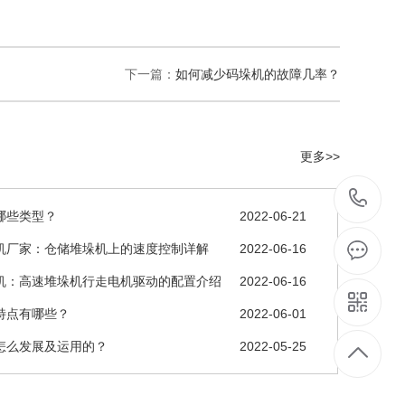
下一篇：
如何减少码垛机的故障几率？
更多>>
1
哪些类型？
2022-06-21
机厂家：仓储堆垛机上的速度控制详解
2022-06-16
机：高速堆垛机行走电机驱动的配置介绍
2022-06-16
特点有哪些？
2022-06-01
怎么发展及运用的？
2022-05-25