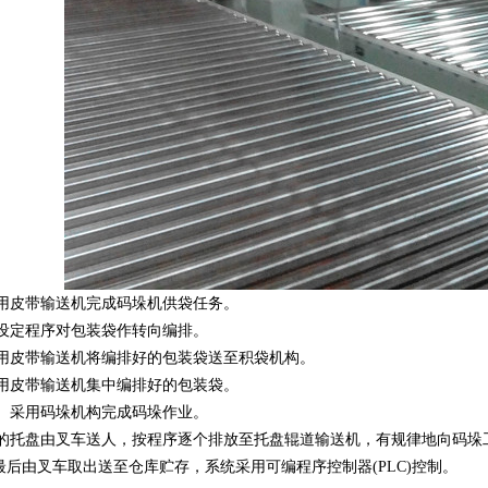
采用皮带输送机完成码垛机供袋任务。
按设定程序对包装袋作转向编排。
采用皮带输送机将编排好的包装袋送至积袋机构。
采用皮带输送机集中编排好的包装袋。
构。采用码垛机构完成码垛作业。
成叠的托盘由叉车送人，按程序逐个排放至托盘辊道输送机，有规律地向码
后由叉车取出送至仓库贮存，系统采用可编程序控制器(PLC)控制。