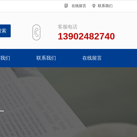
在线留言
联系我们
客服电话
13902482740
于我们
联系我们
在线留言