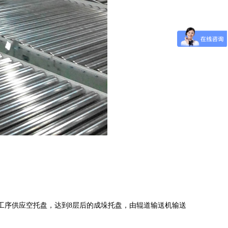
垛工序供应空托盘，达到8层后的成垛托盘，由辊道输送机输送