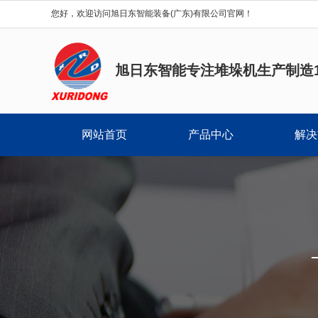
您好，欢迎访问旭日东智能装备(广东)有限公司官网！
旭日东智能专注堆垛机生产制造1
网站首页
产品中心
解决