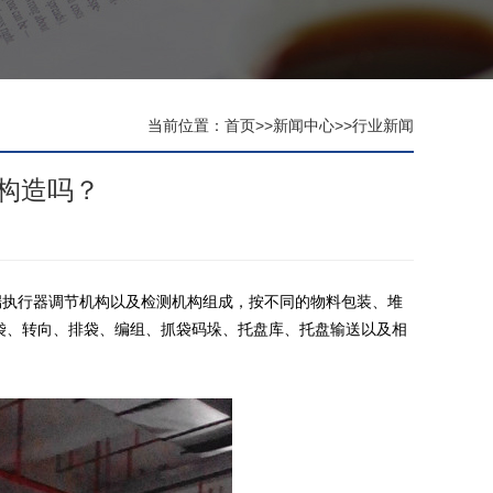
当前位置：
首页
>>
新闻中心
>>
行业新闻
构造吗？
端执行器调节机构以及检测机构组成，按不同的物料包装、堆
袋、转向、排袋、编组、抓袋码垛、托盘库、托盘输送以及相